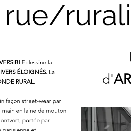
 rue/rural
ERSIBLE
dessine la
IVERS ÉLOIGNÉS.
La
d'
AR
NDE RURAL.
açon street-wear par
ée main en laine de mouton
Montvert, portée par
 parisienne et