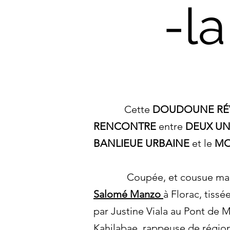
-la
Cette
DOUDOUNE RÉV
RENCONTRE
entre
DEUX UN
BANLIEUE URBAINE
et le
MO
Coupée, et cousue main f
Salomé Manzo
à Florac, tiss
par Justine Viala au Pont de 
Kahilabae
, rap
p
euse de région